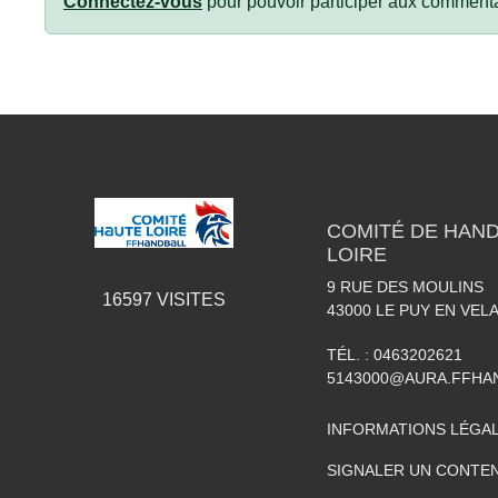
Connectez-vous
pour pouvoir participer aux commenta
COMITÉ DE HAND
LOIRE
9 RUE DES MOULINS
16597
VISITES
43000
LE PUY EN VEL
TÉL. :
0463202621
5143000@AURA.FFHA
INFORMATIONS LÉGA
SIGNALER UN CONTEN